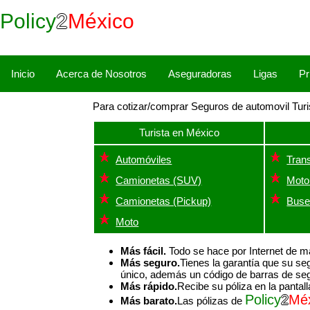
Policy
2
México
Inicio
Acerca de Nosotros
Aseguradoras
Ligas
Pr
Para cotizar/comprar Seguros de automovil Tur
Turista en México
Automóviles
Tran
Camionetas (SUV)
Moto
Camionetas (Pickup)
Buse
Moto
Más fácil.
Todo se hace por Internet de m
Más seguro.
Tienes la garantía que su se
único, además un código de barras de seg
Más rápido.
Recibe su póliza en la panta
Policy
2
Mé
Más barato.
Las pólizas de